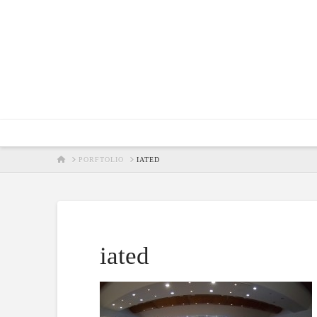
HOME
PORFTOLIO
IATED
iated