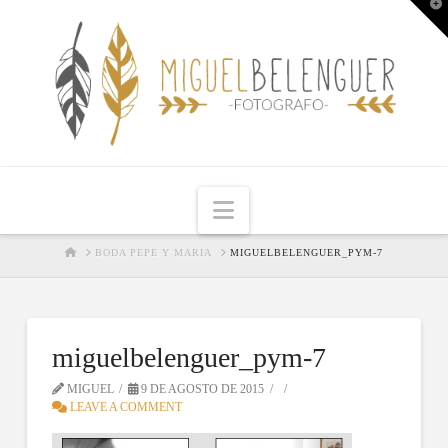
T
t
W
Navigation
HOME
BODA PEPE Y MARIA
MIGUELBELENGUER_PYM-7
miguelbelenguer_pym-7
MIGUEL
9 DE AGOSTO DE 2015
LEAVE A COMMENT