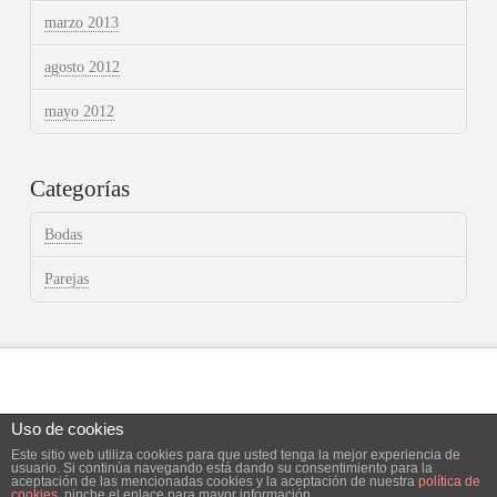
marzo 2013
agosto 2012
mayo 2012
Categorías
Bodas
Parejas
Uso de cookies
Este sitio web utiliza cookies para que usted tenga la mejor experiencia de
Facebook
X
Instagram
usuario. Si continúa navegando está dando su consentimiento para la
aceptación de las mencionadas cookies y la aceptación de nuestra
política de
cookies
, pinche el enlace para mayor información.