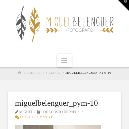
T
t
W
Navigation
HOME
BODA PEPE Y MARIA
MIGUELBELENGUER_PYM-10
miguelbelenguer_pym-10
MIGUEL
9 DE AGOSTO DE 2015
LEAVE A COMMENT