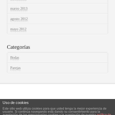
marzo 2013
agosto 2012
mayo 2012
Categorías
Bodas
Parejas
Uso de cookies
Este sitio web utiliza cookies para que usted tenga la mejor experiencia de
Facebook
X
Instagram
usuario. Si continúa navegando está dando su consentimiento para la
aceptación de las mencionadas cookies y la aceptación de nuestra
política de