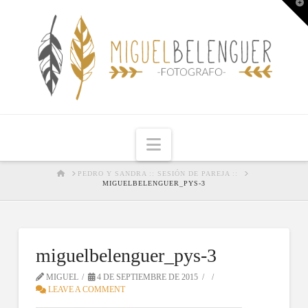
T
t
W
Navigation
HOME
PEDRO Y SANDRA :: SESIÓN DE PAREJA ::
MIGUELBELENGUER_PYS-3
miguelbelenguer_pys-3
MIGUEL
4 DE SEPTIEMBRE DE 2015
LEAVE A COMMENT