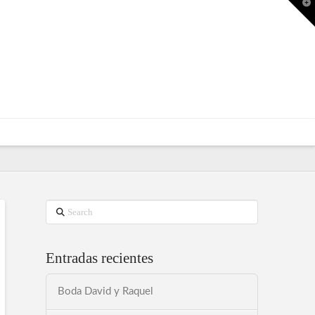
T
t
W
Search
Entradas recientes
Boda David y Raquel