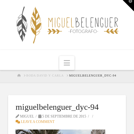
T
t
W
Navigation
HOME
BODA DAVID Y CARLA
MIGUELBELENGUER_DYC-94
miguelbelenguer_dyc-94
MIGUEL
5 DE SEPTIEMBRE DE 2015
LEAVE A COMMENT