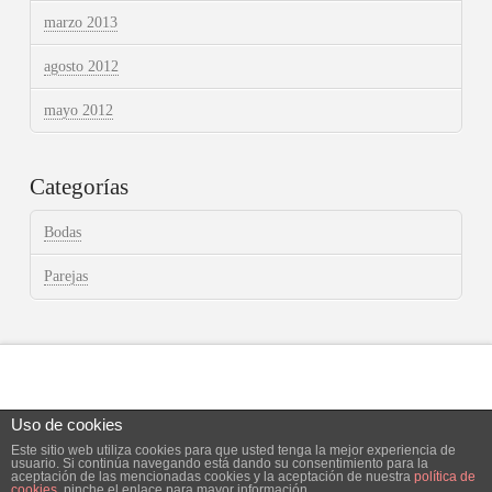
marzo 2013
agosto 2012
mayo 2012
Categorías
Bodas
Parejas
Uso de cookies
Este sitio web utiliza cookies para que usted tenga la mejor experiencia de
Facebook
X
Instagram
usuario. Si continúa navegando está dando su consentimiento para la
aceptación de las mencionadas cookies y la aceptación de nuestra
política de
cookies
, pinche el enlace para mayor información.