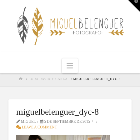
T
t
W
Navigation
HOME
BODA DAVID Y CARLA
MIGUELBELENGUER_DYC-8
miguelbelenguer_dyc-8
MIGUEL
5 DE SEPTIEMBRE DE 2015
LEAVE A COMMENT