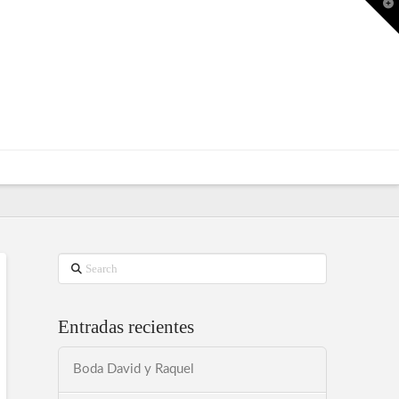
T
t
W
Search
Entradas recientes
Boda David y Raquel