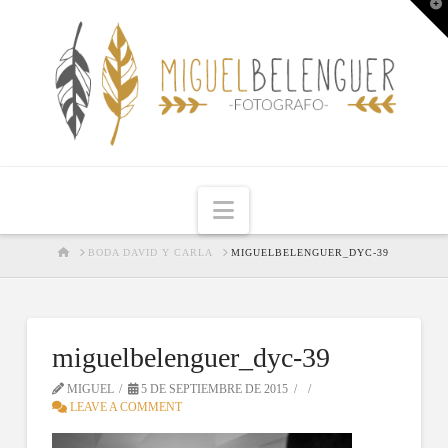
T
t
W
Navigation
HOME
BODA DAVID Y CARLA
MIGUELBELENGUER_DYC-39
miguelbelenguer_dyc-39
MIGUEL
5 DE SEPTIEMBRE DE 2015
LEAVE A COMMENT