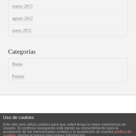
marzo 2013
agosto 2012
mayo 2012
Categorías
Bodas
Parejas
Uso de cookies
Este sitio web utiliza cookies para que usted tenga la mejor experiencia de
Facebook
X
Instagram
usuario. Si continúa navegando está dando su consentimiento para la
aceptación de las mencionadas cookies y la aceptación de nuestra
política de
cookies
, pinche el enlace para mayor información.