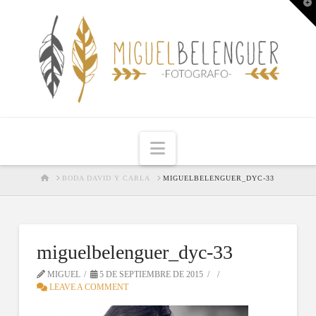
T
t
W
Navigation
HOME
BODA DAVID Y CARLA
MIGUELBELENGUER_DYC-33
miguelbelenguer_dyc-33
MIGUEL
5 DE SEPTIEMBRE DE 2015
LEAVE A COMMENT