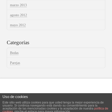
marzo 2013
agosto 2012
mayo 2012
Categorías
Bodas
Parejas
Uso de cookies
Este sitio web utiliza cookies para que usted tenga la mejor experiencia de
Facebook
X
Instagram
usuario. Si continúa navegando está dando su consentimiento para la
aceptación de las mencionadas cookies y la aceptación de nuestra
política de
cookies
, pinche el enlace para mayor información.