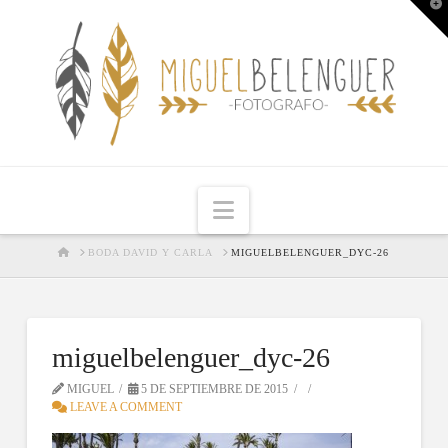
T
t
W
Navigation
HOME
BODA DAVID Y CARLA
MIGUELBELENGUER_DYC-26
miguelbelenguer_dyc-26
MIGUEL
5 DE SEPTIEMBRE DE 2015
LEAVE A COMMENT