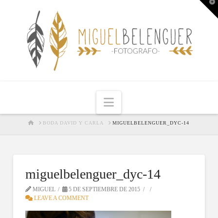
T
t
W
Navigation
HOME
BODA DAVID Y CARLA
MIGUELBELENGUER_DYC-14
miguelbelenguer_dyc-14
MIGUEL
5 DE SEPTIEMBRE DE 2015
LEAVE A COMMENT