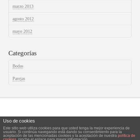
marzo 2013
agosto 2012
mayo 2012
Categorías
Bodas
Parejas
Uso de cookies
Este sitio web utiliza cookies para que usted tenga la mejor experiencia de
Facebook
X
Instagram
usuario. Si continúa navegando está dando su consentimiento para la
aceptación de las mencionadas cookies y la aceptación de nuestra
política de
cookies
, pinche el enlace para mayor información.