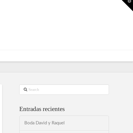
T
t
W
Search
Entradas recientes
Boda David y Raquel